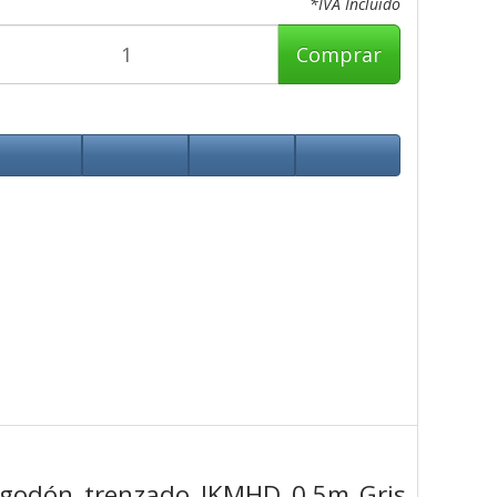
*IVA Incluido
Comprar
lgodón trenzado IKMHD 0.5m Gris