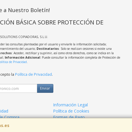
e a Nuestro Boletín!
CIÓN BÁSICA SOBRE PROTECCIÓN DE
TSOLUTIONS COPIADORAS, S.L.U.
der las consultas planteadas por el usuario y enviarle la información solicitada;
onsentimiento del usuario;
Destinatarios
: Solo se realizan cesiones si existe una
rechos
: Acceder, rectificar y suprimir, así como otros derechos, como se indica en la
nal;
Información Adicional
: Puede consultar la información completa de Protección de
olítica de Privacidad
.
acepto la
Política de Privacidad
.
Enviar
Información Legal
cidad
Política de Cookies
de Compra
Formas de Pago
as.es