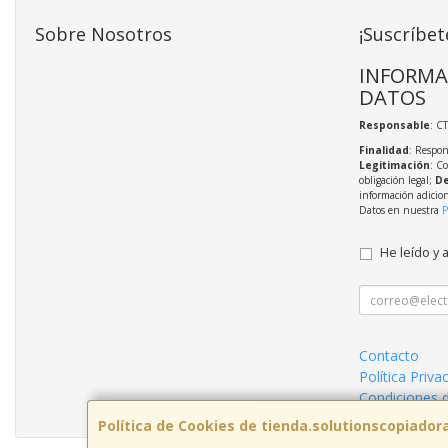
Sobre Nosotros
¡Suscríbet
INFORMA
DATOS
Responsable
: C
Finalidad
: Respon
Legitimación
: C
obligación legal;
De
información adicio
Datos en nuestra
P
He leído y 
Contacto
Política Priva
Condiciones 
Política de Cookies de tienda.solutionscopiador