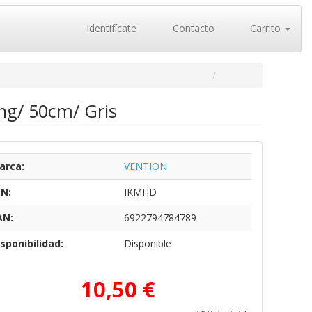
Identifícate
Contacto
Carrito
ng/ 50cm/ Gris
arca:
VENTION
/N:
IKMHD
AN:
6922794784789
sponibilidad:
Disponible
10,50 €