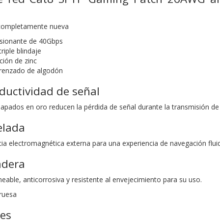
 completamente nueva
esionante de 40Gbps
riple blindaje
ción de zinc
trenzado de algodón
ductividad de señal
apados en oro reducen la pérdida de señal durante la transmisión de
elada
cia electromagnética externa para una experiencia de navegación flui
adera
able, anticorrosiva y resistente al envejecimiento para su uso.
ruesa
nes