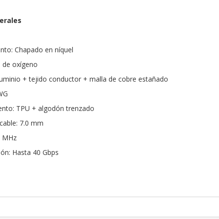
erales
nto: Chapado en níquel
e de oxígeno
luminio + tejido conductor + malla de cobre estañado
AWG
iento: TPU + algodón trenzado
 cable: 7.0 mm
0 MHz
ión: Hasta 40 Gbps