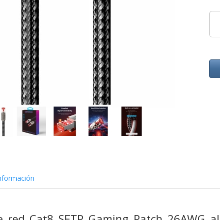
nformación
le red Cat8 SFTP Gaming Patch 26AWG a