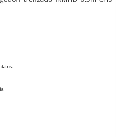
 datos.
da.