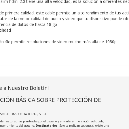
n slim hdmi 2.0 tiene una alta velocidad, es la solución a diferentes
de primera calidad, este cable permite un alto rendimiento de tus act
utar de la mejor calidad de audio y video que tu dispositivo puede of
rencia de datos de hasta 18 gb
ilidad
ón 4k: permite resoluciones de video mucho más allá de 1080p.
e a Nuestro Boletín!
CIÓN BÁSICA SOBRE PROTECCIÓN DE
TSOLUTIONS COPIADORAS, S.L.U.
der las consultas planteadas por el usuario y enviarle la información solicitada;
onsentimiento del usuario;
Destinatarios
: Solo se realizan cesiones si existe una