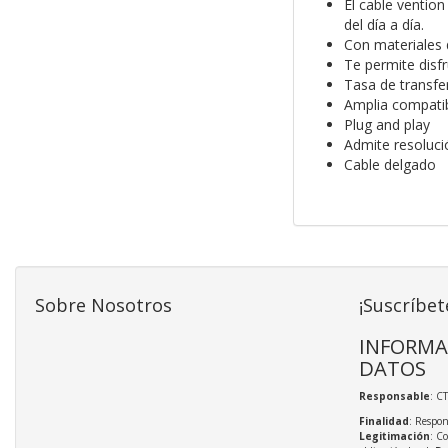
El cable ventio
del día a día.
Con materiales 
Te permite disfr
Tasa de transfe
Amplia compatib
Plug and play
Admite resoluci
Cable delgado
Sobre Nosotros
¡Suscríbet
INFORMA
DATOS
Responsable
: C
Finalidad
: Respon
Legitimación
: C