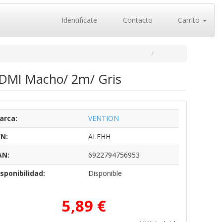
Identifícate
Contacto
Carrito
HDMI Macho/ 2m/ Gris
arca:
VENTION
/N:
ALEHH
AN:
6922794756953
sponibilidad:
Disponible
5,89 €