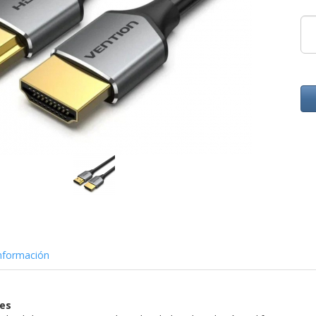
nformación
nes