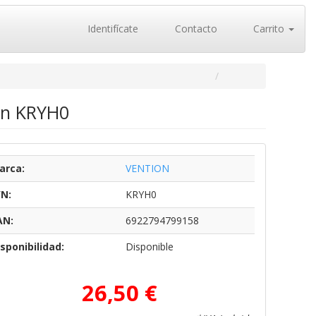
Identifícate
Contacto
Carrito
on KRYH0
arca:
VENTION
/N:
KRYH0
AN:
6922794799158
sponibilidad:
Disponible
26,50 €