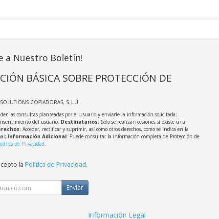
e a Nuestro Boletín!
CIÓN BÁSICA SOBRE PROTECCIÓN DE
TSOLUTIONS COPIADORAS, S.L.U.
der las consultas planteadas por el usuario y enviarle la información solicitada;
onsentimiento del usuario;
Destinatarios
: Solo se realizan cesiones si existe una
rechos
: Acceder, rectificar y suprimir, así como otros derechos, como se indica en la
nal;
Información Adicional
: Puede consultar la información completa de Protección de
olítica de Privacidad
.
acepto la
Política de Privacidad
.
Enviar
Información Legal