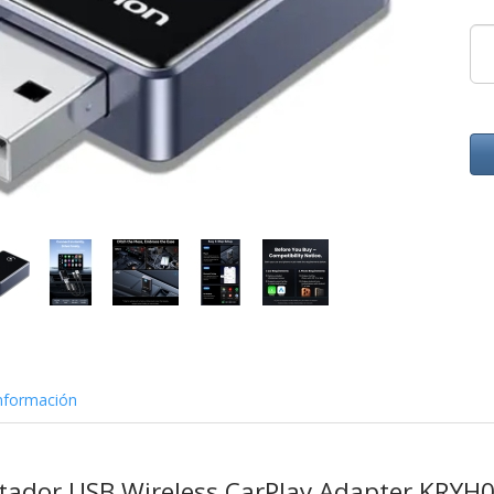
nformación
tador USB Wireless CarPlay Adapter KRYH0