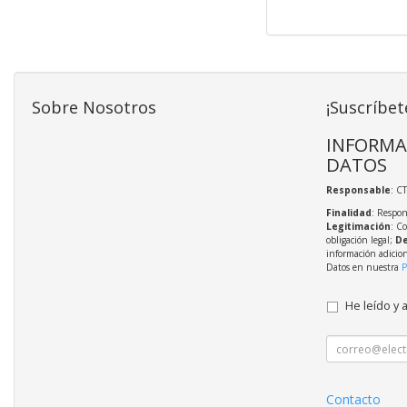
Sobre Nosotros
¡Suscríbet
INFORMA
DATOS
Responsable
: C
Finalidad
: Respon
Legitimación
: C
obligación legal;
De
información adicio
Datos en nuestra
P
He leído y 
Contacto