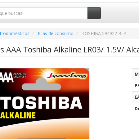
ctrodomésticos
Pilas de consumo
TOSHIBA 594922 BL4
as AAA Toshiba Alkaline LR03/ 1.5V/ Alc
M
P
E
Di