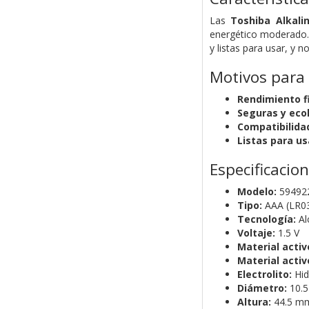
Las
Toshiba Alkali
energético moderado. 
y listas para usar, y 
Motivos para
Rendimiento fi
Seguras y eco
Compatibilidad
Listas para us
Especificacio
Modelo:
59492
Tipo:
AAA (LR0
Tecnología:
Al
Voltaje:
1.5 V
Material activ
Material activ
Electrolito:
Hid
Diámetro:
10.
Altura:
44.5 m