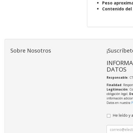
Peso aproxim
Contenido del
Sobre Nosotros
¡Suscríbet
INFORMA
DATOS
Responsable
: C
Finalidad
: Respon
Legitimación
: C
obligación legal;
De
información adicio
Datos en nuestra
P
He leído y 