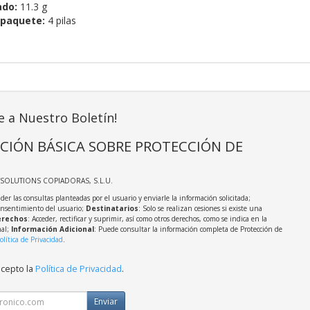
ado:
11.3 g
 paquete:
4 pilas
e a Nuestro Boletín!
CIÓN BÁSICA SOBRE PROTECCIÓN DE
TSOLUTIONS COPIADORAS, S.L.U.
der las consultas planteadas por el usuario y enviarle la información solicitada;
onsentimiento del usuario;
Destinatarios
: Solo se realizan cesiones si existe una
rechos
: Acceder, rectificar y suprimir, así como otros derechos, como se indica en la
nal;
Información Adicional
: Puede consultar la información completa de Protección de
olítica de Privacidad
.
acepto la
Política de Privacidad
.
Enviar