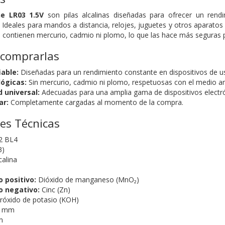
ne LR03 1.5V
son pilas alcalinas diseñadas para ofrecer un rend
Ideales para mandos a distancia, relojes, juguetes y otros aparatos
no contienen mercurio, cadmio ni plomo, lo que las hace más seguras 
 comprarlas
able:
Diseñadas para un rendimiento constante en dispositivos de us
lógicas:
Sin mercurio, cadmio ni plomo, respetuosas con el medio a
 universal:
Adecuadas para una amplia gama de dispositivos electró
ar:
Completamente cargadas al momento de la compra.
nes Técnicas
2 BL4
3)
calina
o positivo:
Dióxido de manganeso (MnO₂)
o negativo:
Cinc (Zn)
róxido de potasio (KOH)
5 mm
m