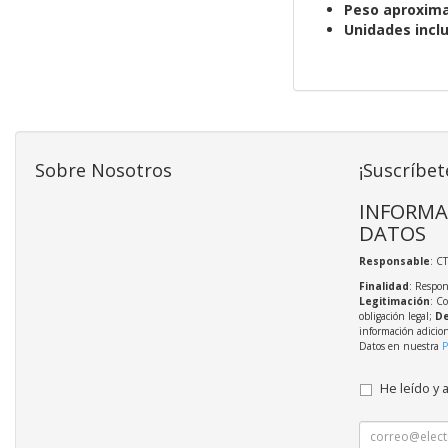
Peso aproxim
Unidades inclu
Sobre Nosotros
¡Suscríbet
INFORMA
DATOS
Responsable
: C
Finalidad
: Respon
Legitimación
: C
obligación legal;
De
información adicio
Datos en nuestra
P
He leído y 