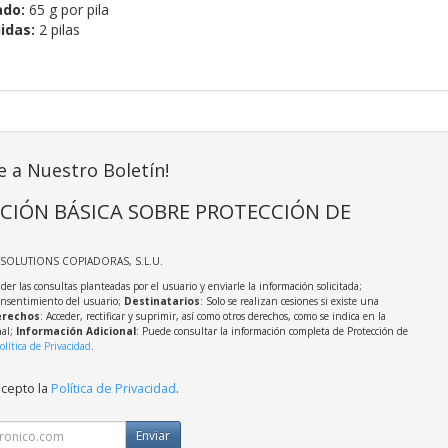
ado:
65 g por pila
idas:
2 pilas
e a Nuestro Boletín!
CIÓN BÁSICA SOBRE PROTECCIÓN DE
TSOLUTIONS COPIADORAS, S.L.U.
der las consultas planteadas por el usuario y enviarle la información solicitada;
onsentimiento del usuario;
Destinatarios
: Solo se realizan cesiones si existe una
rechos
: Acceder, rectificar y suprimir, así como otros derechos, como se indica en la
nal;
Información Adicional
: Puede consultar la información completa de Protección de
olítica de Privacidad
.
acepto la
Política de Privacidad
.
Enviar