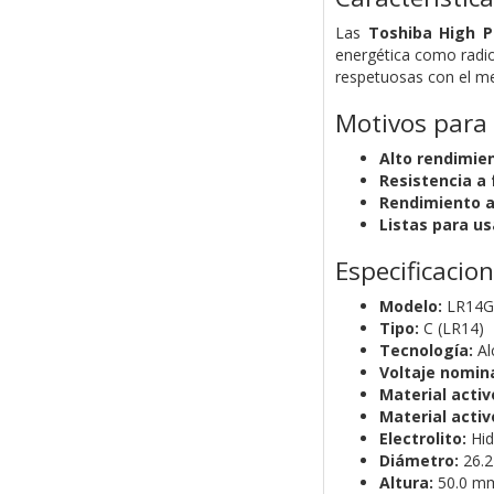
Las
Toshiba High 
energética como radio
respetuosas con el m
Motivos para
Alto rendimie
Resistencia a 
Rendimiento a
Listas para us
Especificacio
Modelo:
LR14G
Tipo:
C (LR14)
Tecnología:
Al
Voltaje nomina
Material activ
Material activ
Electrolito:
Hid
Diámetro:
26.
Altura:
50.0 m