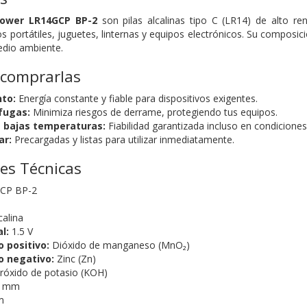
Power LR14GCP BP-2
son pilas alcalinas tipo C (LR14) de alto re
s portátiles, juguetes, linternas y equipos electrónicos. Su composic
edio ambiente.
 comprarlas
nto:
Energía constante y fiable para dispositivos exigentes.
fugas:
Minimiza riesgos de derrame, protegiendo tus equipos.
 bajas temperaturas:
Fiabilidad garantizada incluso en condiciones 
ar:
Precargadas y listas para utilizar inmediatamente.
nes Técnicas
CP BP-2
calina
l:
1.5 V
o positivo:
Dióxido de manganeso (MnO₂)
o negativo:
Zinc (Zn)
róxido de potasio (KOH)
2 mm
m