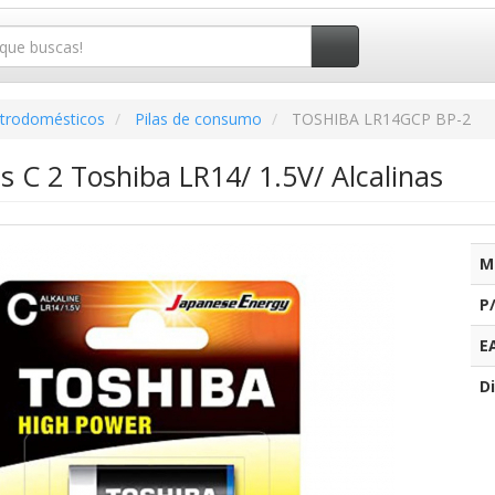
ctrodomésticos
Pilas de consumo
TOSHIBA LR14GCP BP-2
as C 2 Toshiba LR14/ 1.5V/ Alcalinas
M
P
E
Di