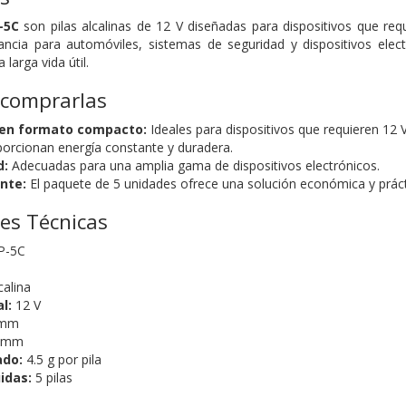
-5C
son pilas alcalinas de 12 V diseñadas para dispositivos que re
cia para automóviles, sistemas de seguridad y dispositivos electr
 larga vida útil.
 comprarlas
 en formato compacto:
Ideales para dispositivos que requieren 12
orcionan energía constante y duradera.
d:
Adecuadas para una amplia gama de dispositivos electrónicos.
nte:
El paquete de 5 unidades ofrece una solución económica y práct
nes Técnicas
P-5C
calina
l:
12 V
 mm
 mm
ado:
4.5 g por pila
idas:
5 pilas