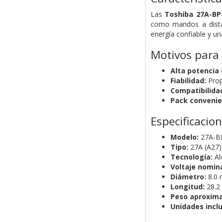
Las
Toshiba 27A-BP
como mandos a distan
energía confiable y una
Motivos para
Alta potencia
Fiabilidad:
Prop
Compatibilida
Pack convenie
Especificacio
Modelo:
27A-B
Tipo:
27A (A27)
Tecnología:
Al
Voltaje nomina
Diámetro:
8.0
Longitud:
28.2
Peso aproxim
Unidades inclu