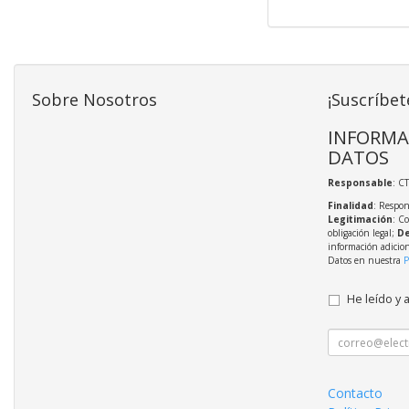
Sobre Nosotros
¡Suscríbet
INFORMA
DATOS
Responsable
: C
Finalidad
: Respon
Legitimación
: C
obligación legal;
De
información adicio
Datos en nuestra
P
He leído y 
Contacto