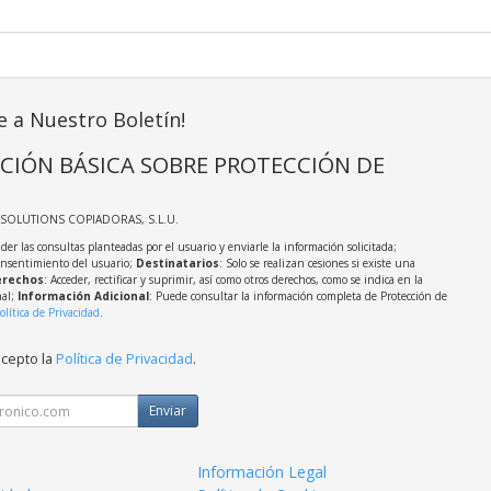
e a Nuestro Boletín!
CIÓN BÁSICA SOBRE PROTECCIÓN DE
TSOLUTIONS COPIADORAS, S.L.U.
der las consultas planteadas por el usuario y enviarle la información solicitada;
onsentimiento del usuario;
Destinatarios
: Solo se realizan cesiones si existe una
rechos
: Acceder, rectificar y suprimir, así como otros derechos, como se indica en la
nal;
Información Adicional
: Puede consultar la información completa de Protección de
olítica de Privacidad
.
acepto la
Política de Privacidad
.
Enviar
Información Legal