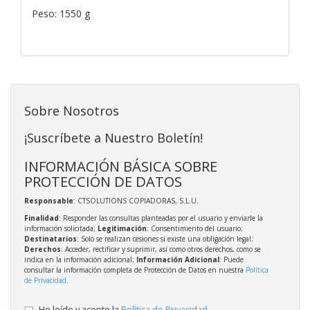
Peso: 1550 g
Sobre Nosotros
¡Suscríbete a Nuestro Boletín!
INFORMACIÓN BÁSICA SOBRE
PROTECCIÓN DE DATOS
Responsable
: CTSOLUTIONS COPIADORAS, S.L.U.
Finalidad
: Responder las consultas planteadas por el usuario y enviarle la
información solicitada;
Legitimación
: Consentimiento del usuario;
Destinatarios
: Solo se realizan cesiones si existe una obligación legal;
Derechos
: Acceder, rectificar y suprimir, así como otros derechos, como se
indica en la información adicional;
Información Adicional
: Puede
consultar la información completa de Protección de Datos en nuestra
Política
de Privacidad
.
He leído y acepto la
Política de Privacidad
.