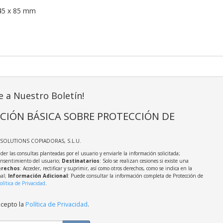
45 x 85 mm
e a Nuestro Boletín!
CIÓN BÁSICA SOBRE PROTECCIÓN DE
TSOLUTIONS COPIADORAS, S.L.U.
der las consultas planteadas por el usuario y enviarle la información solicitada;
onsentimiento del usuario;
Destinatarios
: Solo se realizan cesiones si existe una
rechos
: Acceder, rectificar y suprimir, así como otros derechos, como se indica en la
nal;
Información Adicional
: Puede consultar la información completa de Protección de
olítica de Privacidad
.
acepto la
Política de Privacidad
.