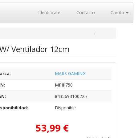
Identifícate
Contacto
Carrito
W/ Ventilador 12cm
arca:
MARS GAMING
/N:
MPIII750
AN:
8435693100225
sponibilidad:
Disponible
53,99 €