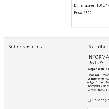
Dimensiones: 150 x 1
Peso: 1300 g
Sobre Nosotros
¡Suscríbet
INFORMA
DATOS
Responsable
: C
Finalidad
: Respon
Legitimación
: C
obligación legal;
De
información adicio
Datos en nuestra
P
He leído y 