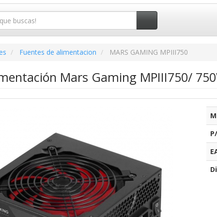
es
Fuentes de alimentacion
MARS GAMING MPIII750
imentación Mars Gaming MPIII750/ 750
M
P
E
Di