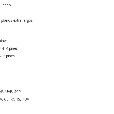
: Plano
 planos extra largos
pines
S 4+4 pines
6+2 pines
VP, UVP, SCP
2V, CE, ROHS, TUV