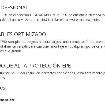
PROFESIONAL
l 99% en el sistema DIGITAL APFC y un 85% de eficiencia eléctrica log
de raíl único +12v te permitirá instalar el hardware más exigente.
ABLES OPTIMIZADO
II750 son planos, negros y extra largos: una combinación de prest
otalmente versátil para cualquier montaje en cualquier tipo de caja.
das a lo grande.
O DE ALTA PROTECCIÓN EPE
 fuente MPIII750 llegue en perfectas condiciones, está totalmente
pes.
nes
entación