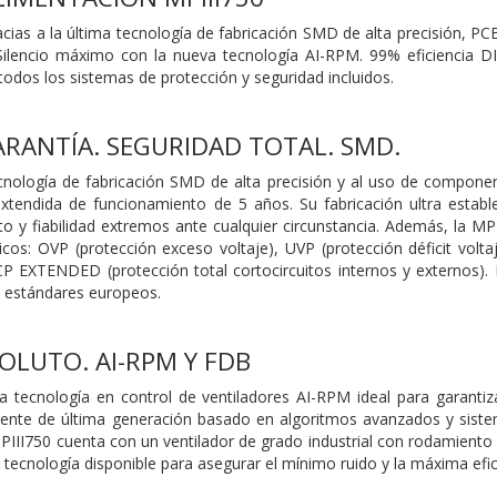
acias a la última tecnología de fabricación SMD de alta precisión, P
. Silencio máximo con la nueva tecnología AI-RPM. 99% eficiencia D
todos los sistemas de protección y seguridad incluidos.
ARANTÍA. SEGURIDAD TOTAL. SMD.
ecnología de fabricación SMD de alta precisión y al uso de componen
extendida de funcionamiento de 5 años. Su fabricación ultra estab
o y fiabilidad extremos ante cualquier circunstancia. Además, la M
icos: OVP (protección exceso voltaje), UVP (protección déficit volt
P EXTENDED (protección total cortocircuitos internos y externos). 
s estándares europeos.
OLUTO. AI-RPM Y FDB
a tecnología en control de ventiladores AI-RPM ideal para garantiz
igente de última generación basado en algoritmos avanzados y sistem
III750 cuenta con un ventilador de grado industrial con rodamiento
a tecnología disponible para asegurar el mínimo ruido y la máxima efici