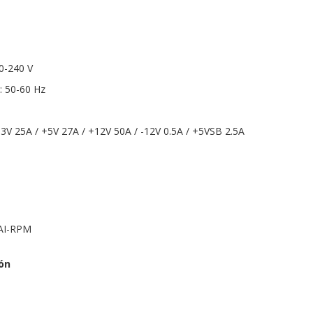
00-240 V
: 50-60 Hz
3.3V 25A / +5V 27A / +12V 50A / -12V 0.5A / +5VSB 2.5A
 AI-RPM
ón