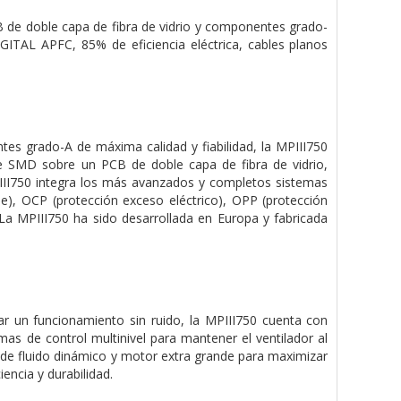
CB de doble capa de fibra de vidrio y componentes grado-
IGITAL APFC, 85% de eficiencia eléctrica, cables planos
tes grado-A de máxima calidad y fiabilidad, la MPIII750
le SMD sobre un PCB de doble capa de fibra de vidrio,
PIII750 integra los más avanzados y completos sistemas
aje), OCP (protección exceso eléctrico), OPP (protección
La MPIII750 ha sido desarrollada en Europa y fabricada
ar un funcionamiento sin ruido, la MPIII750 cuenta con
as de control multinivel para mantener el ventilador al
 de fluido dinámico y motor extra grande para maximizar
encia y durabilidad.