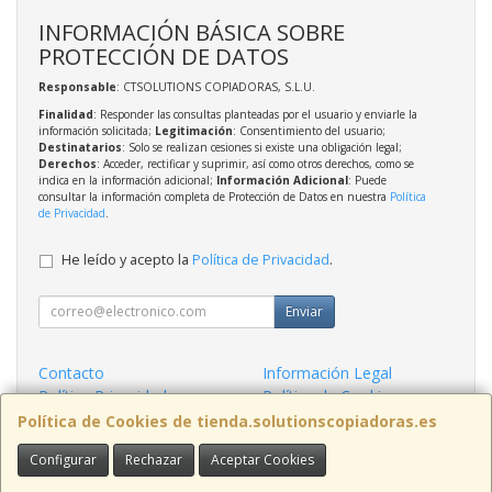
INFORMACIÓN BÁSICA SOBRE
PROTECCIÓN DE DATOS
Responsable
: CTSOLUTIONS COPIADORAS, S.L.U.
Finalidad
: Responder las consultas planteadas por el usuario y enviarle la
información solicitada;
Legitimación
: Consentimiento del usuario;
Destinatarios
: Solo se realizan cesiones si existe una obligación legal;
Derechos
: Acceder, rectificar y suprimir, así como otros derechos, como se
indica en la información adicional;
Información Adicional
: Puede
consultar la información completa de Protección de Datos en nuestra
Política
de Privacidad
.
He leído y acepto la
Política de Privacidad
.
Enviar
Contacto
Información Legal
Política Privacidad
Política de Cookies
Condiciones de Compra
Formas de Pago
Política de Cookies de tienda.solutionscopiadoras.es
Configurar
Rechazar
Aceptar Cookies
Contacto