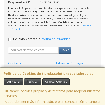
Responsable
: CTSOLUTIONS COPIADORAS, S.L.U.
Finalidad
: Responder las consultas planteadas por el usuario y enviarle la
información solicitada;
Legitimación
: Consentimiento del usuario;
Destinatarios
: Solo se realizan cesiones si existe una obligación legal;
Derechos
: Acceder, rectificar y suprimir, así como otros derechos, como se
indica en la información adicional;
Información Adicional
: Puede
consultar la información completa de Protección de Datos en nuestra
Política
de Privacidad
.
He leído y acepto la
Política de Privacidad
.
Enviar
Contacto
Información Legal
Política Privacidad
Política de Cookies
Condiciones de Compra
Formas de Pago
Política de Cookies de tienda.solutionscopiadoras.es
Configurar
Rechazar
Aceptar Cookies
Contacto
info@solutionscopiadoras.es
Utilizamos cookies propias y de terceros para mejorar nuestros
servicios.
Puede obtener más información, o bien conocer cómo cambiar