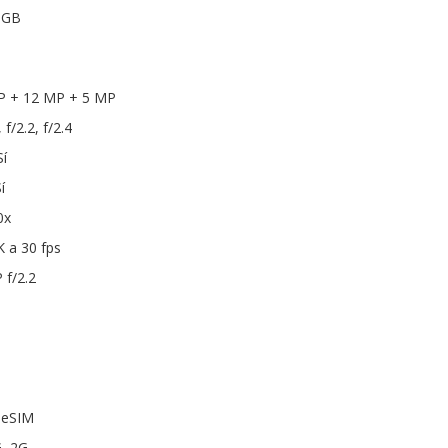
 GB
MP + 12 MP + 5 MP
 f/2.2, f/2.4
í
í
0x
K a 30 fps
 f/2.2
 eSIM
G, 2G