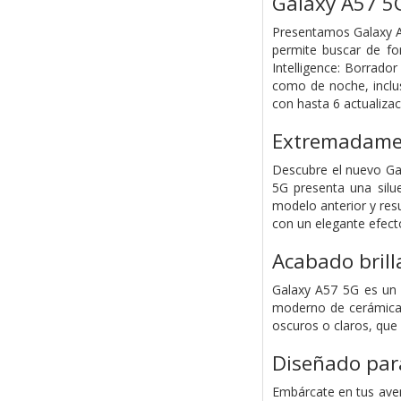
Galaxy A57 5
Presentamos Galaxy A
permite buscar de fo
Intelligence: Borrad
como de noche, inclus
con hasta 6 actualizac
Extremadamen
Descubre el nuevo Gal
5G presenta una silu
modelo anterior y resu
con un elegante efecto
Acabado brill
Galaxy A57 5G es un a
moderno de cerámica e
oscuros o claros, que s
Diseñado para
Embárcate en tus aven