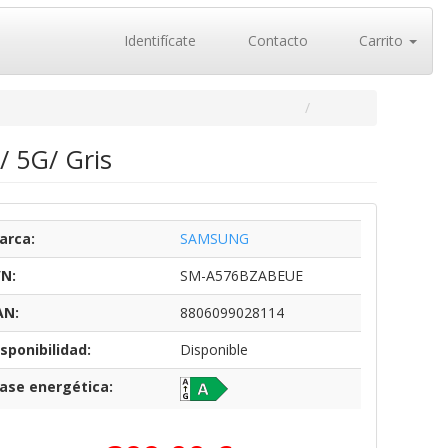
Identifícate
Contacto
Carrito
 5G/ Gris
arca:
SAMSUNG
/N:
SM-A576BZABEUE
AN:
8806099028114
sponibilidad:
Disponible
lase energética: