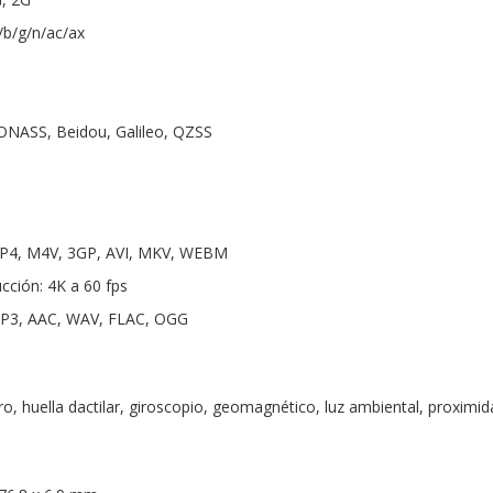
a/b/g/n/ac/ax
LONASS, Beidou, Galileo, QZSS
MP4, M4V, 3GP, AVI, MKV, WEBM
cción: 4K a 60 fps
MP3, AAC, WAV, FLAC, OGG
o, huella dactilar, giroscopio, geomagnético, luz ambiental, proximid