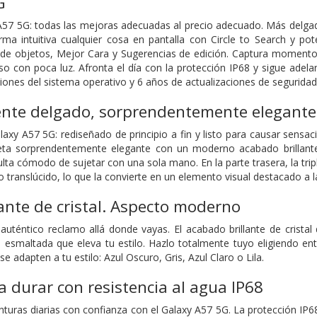
G
57 5G: todas las mejoras adecuadas al precio adecuado. Más delgad
rma intuitiva cualquier cosa en pantalla con Circle to Search y p
or de objetos, Mejor Cara y Sugerencias de edición. Captura momen
o con poca luz. Afronta el día con la protección IP68 y sigue adela
iones del sistema operativo y 6 años de actualizaciones de seguridad
te delgado, sorprendentemente elegante
axy A57 5G: rediseñado de principio a fin y listo para causar sensa
eta sorprendentemente elegante con un moderno acabado brillante
lta cómodo de sujetar con una sola mano. En la parte trasera, la tri
 translúcido, lo que la convierte en un elemento visual destacado a l
ante de cristal. Aspecto moderno
uténtico reclamo allá donde vayas. El acabado brillante de cristal
smaltada que eleva tu estilo. Hazlo totalmente tuyo eligiendo entr
e adapten a tu estilo: Azul Oscuro, Gris, Azul Claro o Lila.
 durar con resistencia al agua IP68
turas diarias con confianza con el Galaxy A57 5G. La protección IP68 