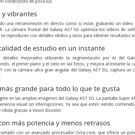
en condiciones de poca luz.
s y vibrantes
ndo una retransmisión en directo como si estás grabando un vídeo 
 La cámara frontal del Galaxy A57 5G optimiza los vídeos de selfi
 se reproducen con detalles nítidos y vivos para obtener resultados
calidad de estudio en un instante
n detalles mejorados utilizando la segmentación por AI del Gal
do, el primer plano y el cielo en las fotos, y mejora al instante la c
a. Y con la cámara ultra gran angular del Galaxy A57 5G, captura 
.
más grande para todo lo que te gusta
irte en las amplias imágenes del Galaxy A57 5G. La pantalla Super 
eriencia visual sin interrupciones. Ya sea que estés viendo contenid
nítida gracias a Vision Booster.
con más potencia y menos retrasos
iseñado con un avanzado procesador Octa-core, que ofrece un poten