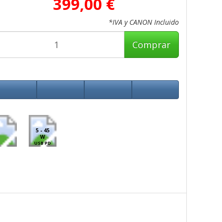
399,00 €
*IVA y CANON Incluido
Comprar
5 - 45
W
USB PD