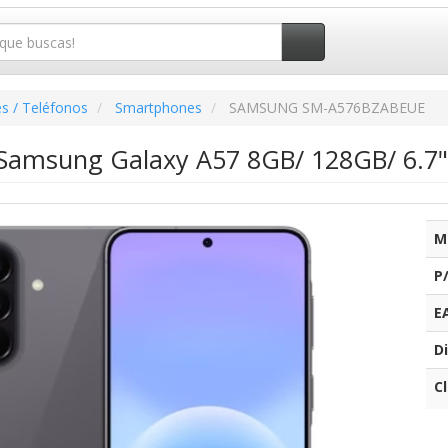
s / Teléfonos
Smartphones
SAMSUNG SM-A576BZABEUE
amsung Galaxy A57 8GB/ 128GB/ 6.7"/
M
P
E
Di
C