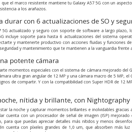
s que el marco resistente mantiene tu Galaxy A57 5G con un aspecto 
esistencia a los arañazos.
 durar con 6 actualizaciones de SO y segu
5G actualizado y seguro con soporte de software a largo plazo, lo
5G incluye soporte para hasta 6 actualizaciones del sistema opera
ctarte y mantenerte productivo con acciones fluidas y funciones de
 seguridad y mantenimiento que te mantienen a la vanguardia frente 
 Una potente cámara
parte momentos especiales con el sistema de cámara mejorado del G
mara ultra gran angular de 12 MP y una cámara macro de 5 MP, el Ga
dignos de compartir. Y con la compatibilidad con Super HDR de 12 MP
noche, nítida y brillante, con Nightography
star la noche y capturar momentos brillantes e inolvidables gracias
ar cuenta con un procesador de señal de imagen (ISP) mejorado q
do, para que puedas apreciar detalles más nítidos y menos desenfo
én cuenta con píxeles grandes de 1,0 um, que absorben más luz 