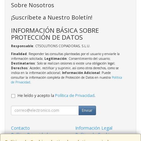
Sobre Nosotros
¡Suscríbete a Nuestro Boletín!
INFORMACIÓN BÁSICA SOBRE
PROTECCIÓN DE DATOS
Responsable
: CTSOLUTIONS COPIADORAS, S.L.U.
Finalidad
: Responder las consultas planteadas por el usuario y enviarle la
información solicitada;
Legitimación
: Consentimiento del usuario;
Destinatarios
: Solo se realizan cesiones si existe una obligación legal;
Derechos
: Acceder, rectificar y suprimir, así como otros derechos, como se
indica en la información adicional;
Información Adicional
: Puede
consultar la información completa de Protección de Datos en nuestra
Política
de Privacidad
.
He leído y acepto la
Política de Privacidad
.
Enviar
Contacto
Información Legal
Política Privacidad
Política de Cookies