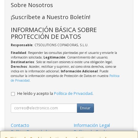
Sobre Nosotros
¡Suscríbete a Nuestro Boletín!
INFORMACIÓN BÁSICA SOBRE
PROTECCIÓN DE DATOS
Responsable
: CTSOLUTIONS COPIADORAS, S.L.U.
Finalidad
: Responder las consultas planteadas por el usuario y enviarle la
información solicitada;
Legitimación
: Consentimiento del usuario;
Destinatarios
: Solo se realizan cesiones si existe una obligación legal;
Derechos
: Acceder, rectificar y suprimir, así como otros derechos, como se
indica en la información adicional;
Información Adicional
: Puede
consultar la información completa de Protección de Datos en nuestra
Política
de Privacidad
.
He leído y acepto la
Política de Privacidad
.
Enviar
Contacto
Información Legal
Política Privacidad
Política de Cookies