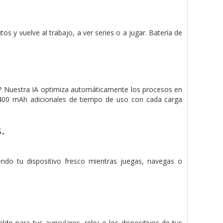
s y vuelve al trabajo, a ver series o a jugar. Batería de
? Nuestra IA optimiza automáticamente los procesos en
 a 400 mAh adicionales de tiempo de uso con cada carga
.
endo tu dispositivo fresco mientras juegas, navegas o
do para tus auriculares, reloj o los dispositivos de tus