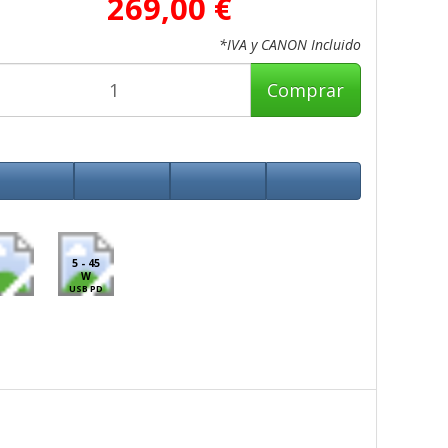
269,00 €
*IVA y CANON Incluido
Comprar
5 - 45
W
USB PD