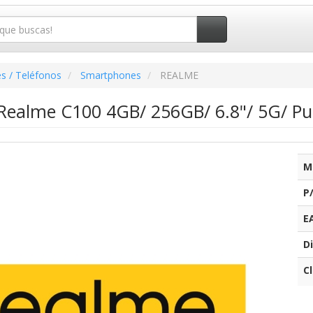
s / Teléfonos
Smartphones
REALME
ealme C100 4GB/ 256GB/ 6.8"/ 5G/ Pu
M
P
E
Di
C