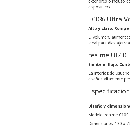
exteriores o incluso 
dispositivos.
300% Ultra V
Alto y claro. Rompe 
El volumen, aumentado
Ideal para días ajetre
realme UI7.0
Siente el flujo. Cont
La interfaz de usuari
diseños altamente pers
Especificacio
Diseño y dimension
Modelo: realme C100
Dimensiones: 180 x 7