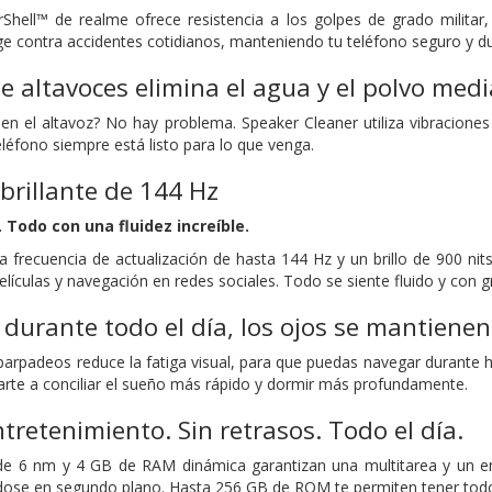
Shell™ de realme ofrece resistencia a los golpes de grado militar,
ge contra accidentes cotidianos, manteniendo tu teléfono seguro y 
de altavoces elimina el agua y el polvo me
en el altavoz? No hay problema. Speaker Cleaner utiliza vibracione
eléfono siempre está listo para lo que venga.
abrillante de 144 Hz
. Todo con una fluidez increíble.
a frecuencia de actualización de hasta 144 Hz y un brillo de 900 nits
elículas y navegación en redes sociales. Todo se siente fluido y con 
 durante todo el día, los ojos se mantiene
parpadeos reduce la fatiga visual, para que puedas navegar durante ho
arte a conciliar el sueño más rápido y dormir más profundamente.
tretenimiento. Sin retrasos. Todo el día.
de 6 nm y 4 GB de RAM dinámica garantizan una multitarea y un ent
ndose en segundo plano. Hasta 256 GB de ROM te permiten tener todo