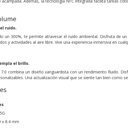
de acampada. Además, la tecnología NFC integrada facilita tareas co
olume
el ruido.
 un 300%, te permite atravesar el ruido ambiental. Disfruta de un 
ados y actividades al aire libre. Vive una experiencia inmersiva en cua
empla el brillo.
o 7.0 combina un diseño vanguardista con un rendimiento fluido. Dis
onalizables. Una actualización visual que se siente tan bien como se
nes
es
 5G
9 x 8.4 mm