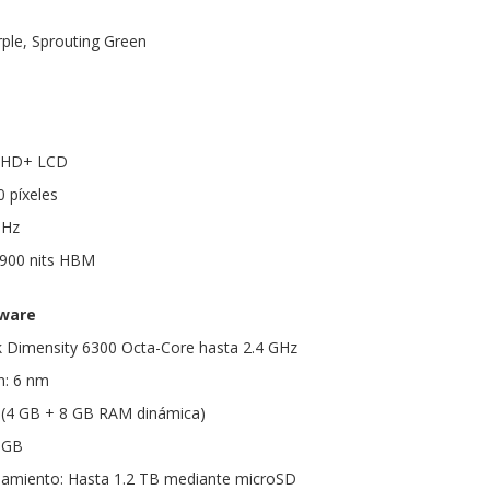
ple, Sprouting Green
as HD+ LCD
0 píxeles
 Hz
 / 900 nits HBM
dware
 Dimensity 6300 Octa-Core hasta 2.4 GHz
n: 6 nm
(4 GB + 8 GB RAM dinámica)
 GB
amiento: Hasta 1.2 TB mediante microSD