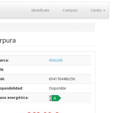
Identifícate
Contacto
Carrito
rpura
arca:
REALME
/N:
AN:
6941764486256
sponibilidad:
Disponible
lase energética: