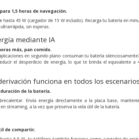
para 1,5 horas de navegación.
 hasta 45 W (cargador de 15 W incluido). Recarga tu batería en minuto
ultrarrápida, sin esperas.
rgía mediante IA
horas más, pan comido.
aplicaciones en segundo plano consuman tu batería silenciosamente
educir el desperdicio de energía, lo que te brinda el equivalente
derivación funciona en todos los escenarios
duración de la batería.
brecalentar. Envía energía directamente a la placa base, manteni
n streaming, a la vez que preserva la vida útil de la batería.
il de compartir.
hasta 6,5 ​​W, tu teléfono también funciona como cargador de respal