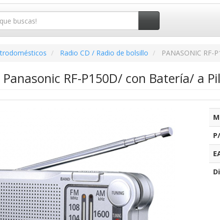
ctrodomésticos
Radio CD / Radio de bolsillo
PANASONIC RF-P
l Panasonic RF-P150D/ con Batería/ a Pi
M
P
E
Di