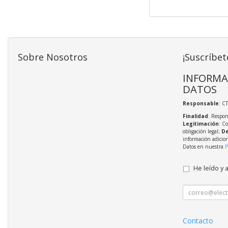
Sobre Nosotros
¡Suscríbet
INFORMA
DATOS
Responsable
: C
Finalidad
: Respon
Legitimación
: C
obligación legal;
De
información adicio
Datos en nuestra
P
He leído y 
Contacto