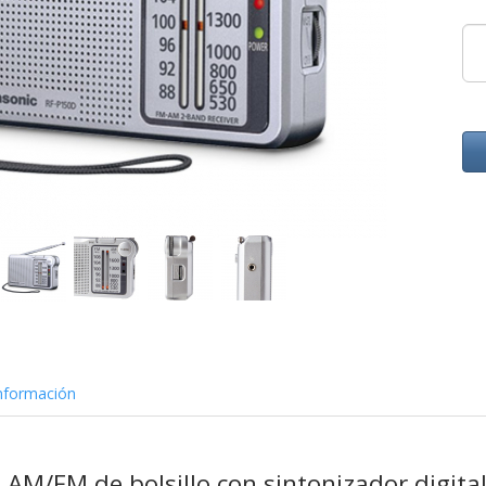
nformación
l AM/FM de bolsillo con sintonizador digita