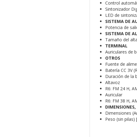
Control automát
Sintonizador Dig
LED de sintoniza
SISTEMA DE A
Potencia de sal
SISTEMA DE A
Tamaño del alt
TERMINAL
Auriculares de 
OTROS
Fuente de alim
Batería CC 3V (
Duración de la b
Altavoz
R6: FM 24 H, A
Auricular
R6: FM 38 H, A
DIMENSIONES,
Dimensiones (An
Peso (sin pilas)