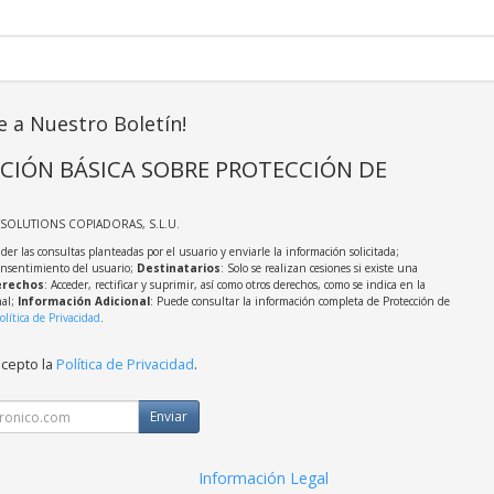
e a Nuestro Boletín!
CIÓN BÁSICA SOBRE PROTECCIÓN DE
TSOLUTIONS COPIADORAS, S.L.U.
der las consultas planteadas por el usuario y enviarle la información solicitada;
onsentimiento del usuario;
Destinatarios
: Solo se realizan cesiones si existe una
rechos
: Acceder, rectificar y suprimir, así como otros derechos, como se indica en la
nal;
Información Adicional
: Puede consultar la información completa de Protección de
olítica de Privacidad
.
acepto la
Política de Privacidad
.
Enviar
Información Legal