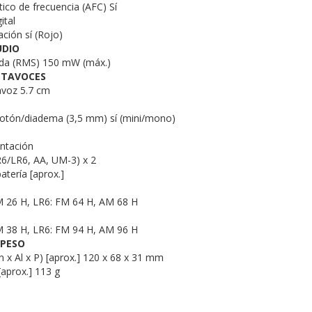
ico de frecuencia (AFC) Sí
ital
ción sí (Rojo)
UDIO
ida (RMS) 150 mW (máx.)
LTAVOCES
avoz 5.7 cm
botón/diadema (3,5 mm) sí (mini/mono)
entación
R6/LR6, AA, UM-3) x 2
atería [aprox.]
M 26 H, LR6: FM 64 H, AM 68 H
M 38 H, LR6: FM 94 H, AM 96 H
 PESO
 x Al x P) [aprox.] 120 x 68 x 31 mm
 [aprox.] 113 g