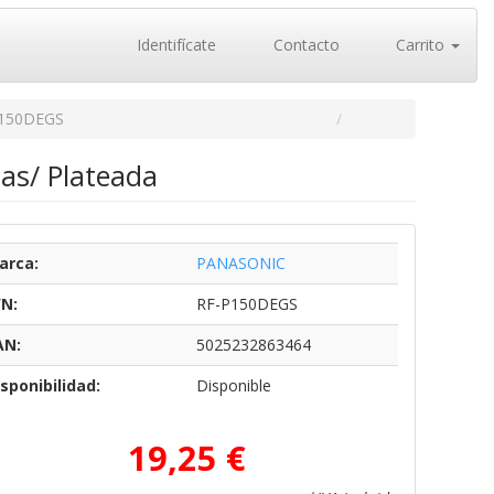
Identifícate
Contacto
Carrito
150DEGS
las/ Plateada
arca:
PANASONIC
/N:
RF-P150DEGS
AN:
5025232863464
sponibilidad:
Disponible
19,25 €