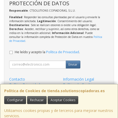
PROTECCIÓN DE DATOS
Responsable
: CTSOLUTIONS COPIADORAS, S.L.U.
Finalidad
: Responder las consultas planteadas por el usuario y enviarle la
información solicitada;
Legitimación
: Consentimiento del usuario;
Destinatarios
: Solo se realizan cesiones si existe una obligación legal;
Derechos
: Acceder, rectificar y suprimir, así como otros derechos, como se
indica en la información adicional;
Información Adicional
: Puede
consultar la información completa de Protección de Datos en nuestra
Política
de Privacidad
.
He leído y acepto la
Política de Privacidad
.
Enviar
Contacto
Información Legal
Política Privacidad
Política de Cookies
Condiciones de Compra
Formas de Pago
Política de Cookies de tienda.solutionscopiadoras.es
Configurar
Rechazar
Aceptar Cookies
Contacto
info@solutionscopiadoras.es
Utilizamos cookies propias y de terceros para mejorar nuestros
servicios.