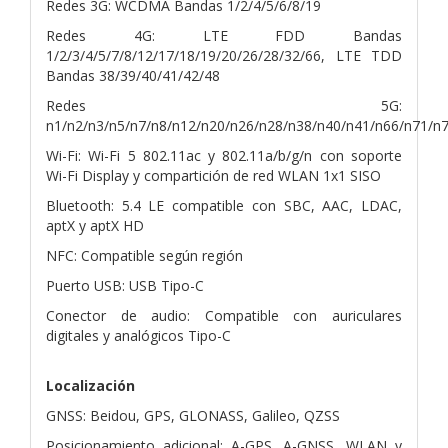
Redes 3G: WCDMA Bandas 1/2/4/5/6/8/19
Redes 4G: LTE FDD Bandas
1/2/3/4/5/7/8/12/17/18/19/20/26/28/32/66, LTE TDD
Bandas 38/39/40/41/42/48
Redes 5G:
n1/n2/n3/n5/n7/n8/n12/n20/n26/n28/n38/n40/n41/n66/n71/n
Wi-Fi: Wi-Fi 5 802.11ac y 802.11a/b/g/n con soporte
Wi-Fi Display y compartición de red WLAN 1x1 SISO
Bluetooth: 5.4 LE compatible con SBC, AAC, LDAC,
aptX y aptX HD
NFC: Compatible según región
Puerto USB: USB Tipo-C
Conector de audio: Compatible con auriculares
digitales y analógicos Tipo-C
Localización
GNSS: Beidou, GPS, GLONASS, Galileo, QZSS
Posicionamiento adicional: A-GPS, A-GNSS, WLAN y