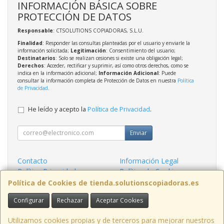
INFORMACIÓN BÁSICA SOBRE
PROTECCIÓN DE DATOS
Responsable
: CTSOLUTIONS COPIADORAS, S.L.U.
Finalidad
: Responder las consultas planteadas por el usuario y enviarle la
información solicitada;
Legitimación
: Consentimiento del usuario;
Destinatarios
: Solo se realizan cesiones si existe una obligación legal;
Derechos
: Acceder, rectificar y suprimir, así como otros derechos, como se
indica en la información adicional;
Información Adicional
: Puede
consultar la información completa de Protección de Datos en nuestra
Política
de Privacidad
.
He leído y acepto la
Política de Privacidad
.
Enviar
Contacto
Información Legal
Política Privacidad
Política de Cookies
Condiciones de Compra
Formas de Pago
Política de Cookies de tienda.solutionscopiadoras.es
Configurar
Rechazar
Aceptar Cookies
Contacto
info@solutionscopiadoras.es
Utilizamos cookies propias y de terceros para mejorar nuestros