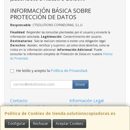
INFORMACIÓN BÁSICA SOBRE
PROTECCIÓN DE DATOS
Responsable
: CTSOLUTIONS COPIADORAS, S.L.U.
Finalidad
: Responder las consultas planteadas por el usuario y enviarle la
información solicitada;
Legitimación
: Consentimiento del usuario;
Destinatarios
: Solo se realizan cesiones si existe una obligación legal;
Derechos
: Acceder, rectificar y suprimir, así como otros derechos, como se
indica en la información adicional;
Información Adicional
: Puede
consultar la información completa de Protección de Datos en nuestra
Política
de Privacidad
.
He leído y acepto la
Política de Privacidad
.
Enviar
Contacto
Información Legal
Política Privacidad
Política de Cookies
Condiciones de Compra
Formas de Pago
Política de Cookies de tienda.solutionscopiadoras.es
Configurar
Rechazar
Aceptar Cookies
Contacto