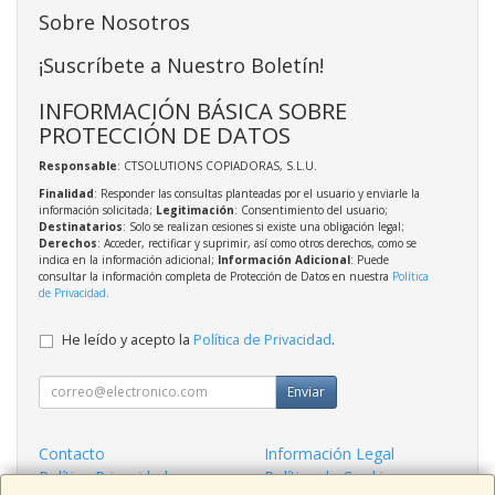
Sobre Nosotros
¡Suscríbete a Nuestro Boletín!
INFORMACIÓN BÁSICA SOBRE
PROTECCIÓN DE DATOS
Responsable
: CTSOLUTIONS COPIADORAS, S.L.U.
Finalidad
: Responder las consultas planteadas por el usuario y enviarle la
información solicitada;
Legitimación
: Consentimiento del usuario;
Destinatarios
: Solo se realizan cesiones si existe una obligación legal;
Derechos
: Acceder, rectificar y suprimir, así como otros derechos, como se
indica en la información adicional;
Información Adicional
: Puede
consultar la información completa de Protección de Datos en nuestra
Política
de Privacidad
.
He leído y acepto la
Política de Privacidad
.
Enviar
Contacto
Información Legal
Política Privacidad
Política de Cookies