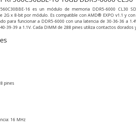
F560C30BBE-16 es un módulo de memoria DDR5-6000 CL30 SDR
2G x 8-bit por módulo. Es compatible con AMD® EXPO v1.1 y con I
do para funcionar a DDR5-6000 con una latencia de 30-36-36 a 1.4
-39-39 a 1.1V. Cada DIMM de 288 pines utiliza contactos dorados y 
nes
8 pines
encia: 16 MHz