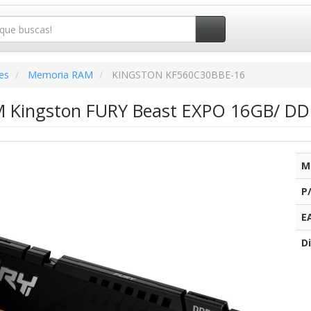
es
Memoria RAM
KINGSTON KF560C30BBE-16
 Kingston FURY Beast EXPO 16GB/ DD
M
P
E
Di