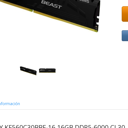
nformación
RY KF560C30BBE-16 16GB DDR5-6000 CL30