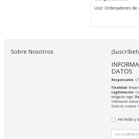
Uso: Ordenadores de e
Sobre Nosotros
¡Suscríbet
INFORMA
DATOS
Responsable
: C
Finalidad
: Respon
Legitimación
: C
obligación legal;
De
información adicio
Datos en nuestra
P
He leído y 