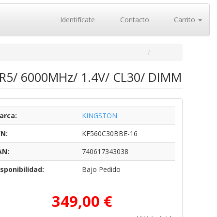
Identifícate
Contacto
Carrito
R5/ 6000MHz/ 1.4V/ CL30/ DIMM
arca:
KINGSTON
/N:
KF560C30BBE-16
AN:
740617343038
sponibilidad:
Bajo Pedido
349,00 €