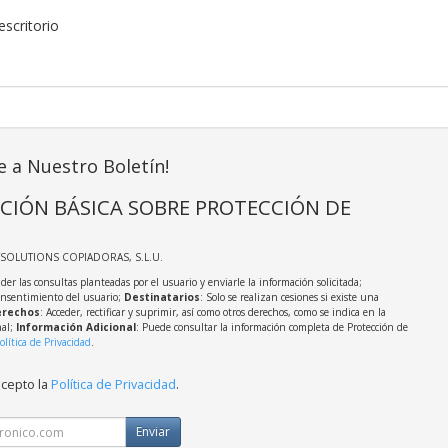
scritorio
e a Nuestro Boletín!
CIÓN BÁSICA SOBRE PROTECCIÓN DE
TSOLUTIONS COPIADORAS, S.L.U.
der las consultas planteadas por el usuario y enviarle la información solicitada;
onsentimiento del usuario;
Destinatarios
: Solo se realizan cesiones si existe una
rechos
: Acceder, rectificar y suprimir, así como otros derechos, como se indica en la
nal;
Información Adicional
: Puede consultar la información completa de Protección de
olítica de Privacidad
.
acepto la
Política de Privacidad
.
Enviar