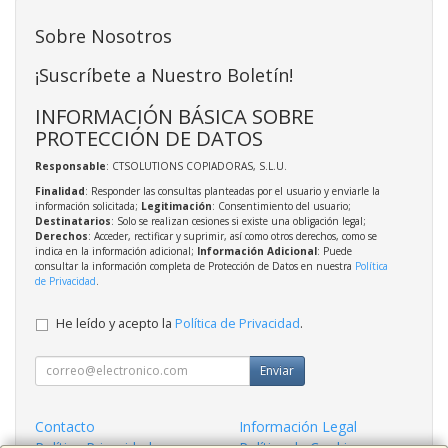
Sobre Nosotros
¡Suscríbete a Nuestro Boletín!
INFORMACIÓN BÁSICA SOBRE
PROTECCIÓN DE DATOS
Responsable
: CTSOLUTIONS COPIADORAS, S.L.U.
Finalidad
: Responder las consultas planteadas por el usuario y enviarle la
información solicitada;
Legitimación
: Consentimiento del usuario;
Destinatarios
: Solo se realizan cesiones si existe una obligación legal;
Derechos
: Acceder, rectificar y suprimir, así como otros derechos, como se
indica en la información adicional;
Información Adicional
: Puede
consultar la información completa de Protección de Datos en nuestra
Política
de Privacidad
.
He leído y acepto la
Política de Privacidad
.
Enviar
Contacto
Información Legal
Política Privacidad
Política de Cookies