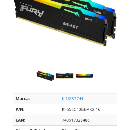
Marca:
KINGSTON
P/N:
KF556C40BBAK2-16
EAN:
740617328486