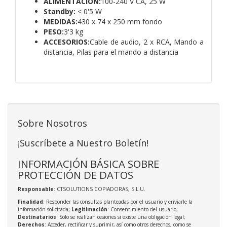
ALIMENTACIÓN:
100-240 V CA, 25 W
Standby:
< 0'5 W
MEDIDAS:
430 x 74 x 250 mm fondo
PESO:
3'3 kg
ACCESORIOS:
Cable de audio, 2 x RCA,
Mando a
distancia,
Pilas para el mando a distancia
Sobre Nosotros
¡Suscríbete a Nuestro Boletín!
INFORMACIÓN BÁSICA SOBRE
PROTECCIÓN DE DATOS
Responsable
: CTSOLUTIONS COPIADORAS, S.L.U.
Finalidad
: Responder las consultas planteadas por el usuario y enviarle la
información solicitada;
Legitimación
: Consentimiento del usuario;
Destinatarios
: Solo se realizan cesiones si existe una obligación legal;
Derechos
: Acceder, rectificar y suprimir, así como otros derechos, como se