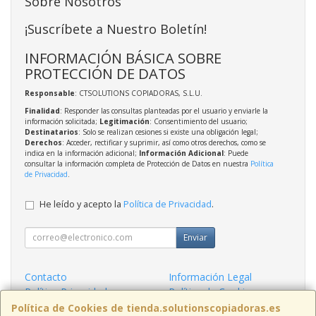
Sobre Nosotros
¡Suscríbete a Nuestro Boletín!
INFORMACIÓN BÁSICA SOBRE
PROTECCIÓN DE DATOS
Responsable
: CTSOLUTIONS COPIADORAS, S.L.U.
Finalidad
: Responder las consultas planteadas por el usuario y enviarle la
información solicitada;
Legitimación
: Consentimiento del usuario;
Destinatarios
: Solo se realizan cesiones si existe una obligación legal;
Derechos
: Acceder, rectificar y suprimir, así como otros derechos, como se
indica en la información adicional;
Información Adicional
: Puede
consultar la información completa de Protección de Datos en nuestra
Política
de Privacidad
.
He leído y acepto la
Política de Privacidad
.
Enviar
Contacto
Información Legal
Política Privacidad
Política de Cookies
Condiciones de Compra
Formas de Pago
Política de Cookies de tienda.solutionscopiadoras.es