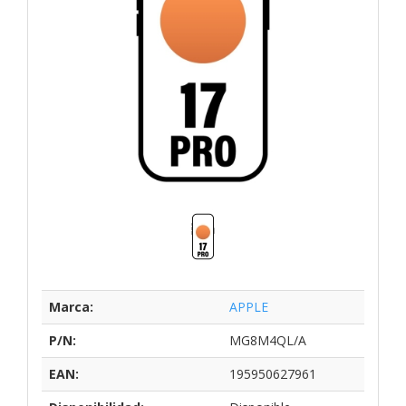
Marca:
APPLE
P/N:
MG8M4QL/A
EAN:
195950627961