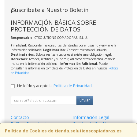
¡Suscríbete a Nuestro Boletín!
INFORMACIÓN BÁSICA SOBRE
PROTECCIÓN DE DATOS
Responsable
: CTSOLUTIONS COPIADORAS, S.L.U.
Finalidad
: Responder las consultas planteadas por el usuario y enviarle la
información solicitada;
Legitimación
: Consentimiento del usuario;
Destinatarios
: Solo se realizan cesiones si existe una obligación legal;
Derechos
: Acceder, rectificar y suprimir, así como otros derechos, como se
indica en la información adicional;
Información Adicional
: Puede
consultar la información completa de Protección de Datos en nuestra
Política
de Privacidad
.
He leído y acepto la
Política de Privacidad
.
Enviar
Contacto
Información Legal
Política Privacidad
Política de Cookies
Condiciones de Compra
Formas de Pago
Política de Cookies de tienda.solutionscopiadoras.es