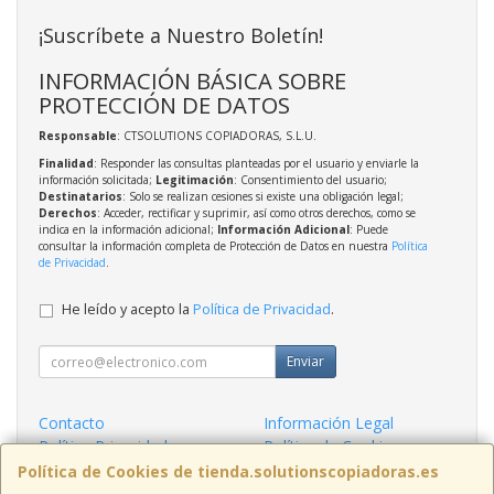
¡Suscríbete a Nuestro Boletín!
INFORMACIÓN BÁSICA SOBRE
PROTECCIÓN DE DATOS
Responsable
: CTSOLUTIONS COPIADORAS, S.L.U.
Finalidad
: Responder las consultas planteadas por el usuario y enviarle la
información solicitada;
Legitimación
: Consentimiento del usuario;
Destinatarios
: Solo se realizan cesiones si existe una obligación legal;
Derechos
: Acceder, rectificar y suprimir, así como otros derechos, como se
indica en la información adicional;
Información Adicional
: Puede
consultar la información completa de Protección de Datos en nuestra
Política
de Privacidad
.
He leído y acepto la
Política de Privacidad
.
Enviar
Contacto
Información Legal
Política Privacidad
Política de Cookies
Condiciones de Compra
Formas de Pago
Política de Cookies de tienda.solutionscopiadoras.es