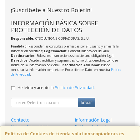
¡Suscríbete a Nuestro Boletín!
INFORMACIÓN BÁSICA SOBRE
PROTECCIÓN DE DATOS
Responsable
: CTSOLUTIONS COPIADORAS, S.L.U.
Finalidad
: Responder las consultas planteadas por el usuario y enviarle la
información solicitada;
Legitimación
: Consentimiento del usuario;
Destinatarios
: Solo se realizan cesiones si existe una obligación legal;
Derechos
: Acceder, rectificar y suprimir, así como otros derechos, como se
indica en la información adicional;
Información Adicional
: Puede
consultar la información completa de Protección de Datos en nuestra
Política
de Privacidad
.
He leído y acepto la
Política de Privacidad
.
Enviar
Contacto
Información Legal
Política Privacidad
Política de Cookies
Condiciones de Compra
Formas de Pago
Política de Cookies de tienda.solutionscopiadoras.es