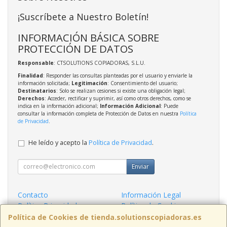
¡Suscríbete a Nuestro Boletín!
INFORMACIÓN BÁSICA SOBRE
PROTECCIÓN DE DATOS
Responsable
: CTSOLUTIONS COPIADORAS, S.L.U.
Finalidad
: Responder las consultas planteadas por el usuario y enviarle la
información solicitada;
Legitimación
: Consentimiento del usuario;
Destinatarios
: Solo se realizan cesiones si existe una obligación legal;
Derechos
: Acceder, rectificar y suprimir, así como otros derechos, como se
indica en la información adicional;
Información Adicional
: Puede
consultar la información completa de Protección de Datos en nuestra
Política
de Privacidad
.
He leído y acepto la
Política de Privacidad
.
Enviar
Contacto
Información Legal
Política Privacidad
Política de Cookies
Condiciones de Compra
Formas de Pago
Política de Cookies de tienda.solutionscopiadoras.es