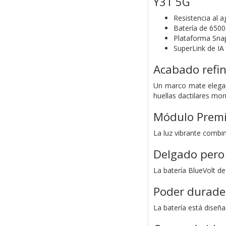
Y31 5G
Resistencia al a
Batería de 650
Plataforma Sna
SuperLink de IA
Acabado refi
Un marco mate elegant
huellas dactilares mont
Módulo Premi
La luz vibrante combin
Delgado pero
La batería BlueVolt d
Poder durade
La batería está diseña