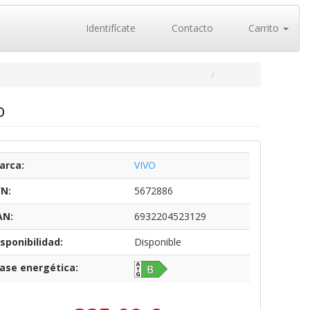
Identifícate
Contacto
Carrito
o
arca:
VIVO
/N:
5672886
AN:
6932204523129
sponibilidad:
Disponible
lase energética: