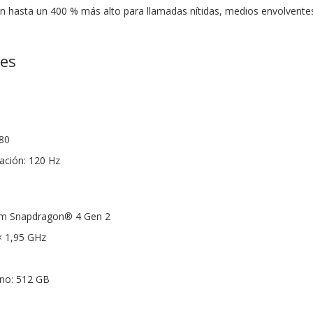
n hasta un 400 % más alto para llamadas nítidas, medios envolventes
nes
080
zación: 120 Hz
m Snapdragon® 4 Gen 2
× 1,95 GHz
no: 512 GB