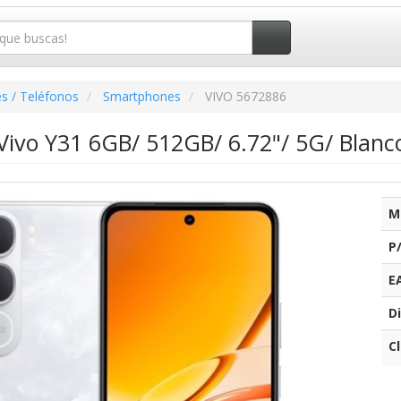
s / Teléfonos
Smartphones
VIVO 5672886
ivo Y31 6GB/ 512GB/ 6.72"/ 5G/ Blanc
M
P
E
Di
C