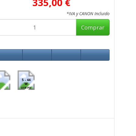
335,00 €
*IVA y CANON Incluido
Comprar
5 - 44
W
USB PD