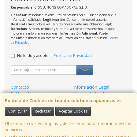
Responsable
: CTSOLUTIONS COPIADORAS, S.L.U.
Finalidad
: Responder las consultas planteadas por el usuario y enviarle la
información solicitada;
Legitimación
: Consentimiento del usuario;
Destinatarios
: Solo se realizan cesiones si existe una obligación legal;
Derechos
: Acceder, rectificar y suprimir, así como otros derechos, como se
indica en la información adicional;
Información Adicional
: Puede
consultar la información completa de Protección de Datos en nuestra
Política
de Privacidad
.
He leído y acepto la
Política de Privacidad
.
Enviar
Contacto
Información Legal
Política Privacidad
Política de Cookies
Condiciones de Compra
Formas de Pago
Política de Cookies de tienda.solutionscopiadoras.es
Configurar
Rechazar
Aceptar Cookies
Contacto
info@solutionscopiadoras.es
Utilizamos cookies propias y de terceros para mejorar nuestros
servicios.