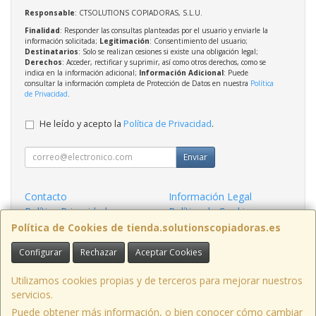
Responsable
: CTSOLUTIONS COPIADORAS, S.L.U.
Finalidad
: Responder las consultas planteadas por el usuario y enviarle la
información solicitada;
Legitimación
: Consentimiento del usuario;
Destinatarios
: Solo se realizan cesiones si existe una obligación legal;
Derechos
: Acceder, rectificar y suprimir, así como otros derechos, como se
indica en la información adicional;
Información Adicional
: Puede
consultar la información completa de Protección de Datos en nuestra
Política
de Privacidad
.
He leído y acepto la
Política de Privacidad
.
Enviar
Contacto
Información Legal
Política Privacidad
Política de Cookies
Condiciones de Compra
Formas de Pago
Política de Cookies de tienda.solutionscopiadoras.es
Configurar
Rechazar
Aceptar Cookies
Contacto
info@solutionscopiadoras.es
Utilizamos cookies propias y de terceros para mejorar nuestros
servicios.
Puede obtener más información, o bien conocer cómo cambiar