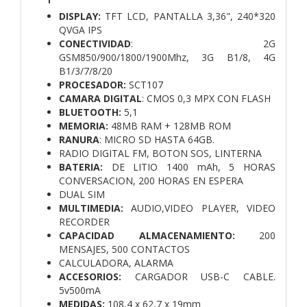
DISPLAY:
TFT LCD,
PANTALLA 3,36",
240*320
QVGA IPS
CONECTIVIDAD
: 2G
GSM850/900/1800/1900Mhz,
3G B1/8,
4G
B1/3/7/8/20
PROCESADOR:
SCT107
CAMARA DIGITAL
: CMOS 0,3 MPX CON FLASH
BLUETOOTH:
5,1
MEMORIA:
48MB RAM + 128MB ROM
RANURA
: MICRO SD HASTA 64GB.
RADIO DIGITAL FM,
BOTON SOS,
LINTERNA
BATERIA:
DE LITIO 1400 mAh, 5 HORAS
CONVERSACION, 200 HORAS
EN ESPERA
DUAL SIM
MULTIMEDIA:
AUDIO,VIDEO PLAYER, VIDEO
RECORDER
CAPACIDAD ALMACENAMIENTO:
200
MENSAJES, 500 CONTACTOS
CALCULADORA,
ALARMA
ACCESORIOS:
CARGADOR USB-C CABLE.
5v500mA
MEDIDAS:
108,4 x 62,7 x 19mm