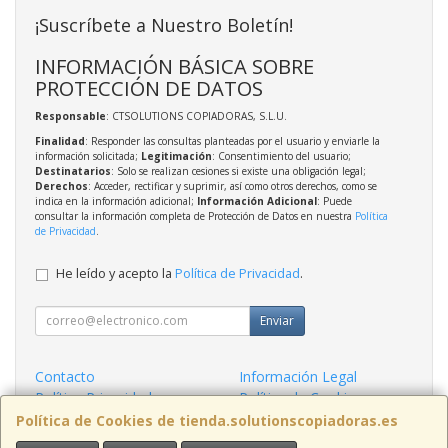
¡Suscríbete a Nuestro Boletín!
INFORMACIÓN BÁSICA SOBRE
PROTECCIÓN DE DATOS
Responsable
: CTSOLUTIONS COPIADORAS, S.L.U.
Finalidad
: Responder las consultas planteadas por el usuario y enviarle la
información solicitada;
Legitimación
: Consentimiento del usuario;
Destinatarios
: Solo se realizan cesiones si existe una obligación legal;
Derechos
: Acceder, rectificar y suprimir, así como otros derechos, como se
indica en la información adicional;
Información Adicional
: Puede
consultar la información completa de Protección de Datos en nuestra
Política
de Privacidad
.
He leído y acepto la
Política de Privacidad
.
Enviar
Contacto
Información Legal
Política Privacidad
Política de Cookies
Condiciones de Compra
Formas de Pago
Política de Cookies de tienda.solutionscopiadoras.es