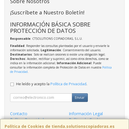
Sobre Nosotros
¡Suscríbete a Nuestro Boletín!
INFORMACIÓN BÁSICA SOBRE
PROTECCIÓN DE DATOS
Responsable
: CTSOLUTIONS COPIADORAS, S.L.U.
Finalidad
: Responder las consultas planteadas por el usuario y enviarle la
información solicitada;
Legitimación
: Consentimiento del usuario;
Destinatarios
: Solo se realizan cesiones si existe una obligación legal;
Derechos
: Acceder, rectificar y suprimir, así como otros derechos, como se
indica en la información adicional;
Información Adicional
: Puede
consultar la información completa de Protección de Datos en nuestra
Política
de Privacidad
.
He leído y acepto la
Política de Privacidad
.
Enviar
Contacto
Información Legal
Política Privacidad
Política de Cookies
Condiciones de Compra
Formas de Pago
Política de Cookies de tienda.solutionscopiadoras.es