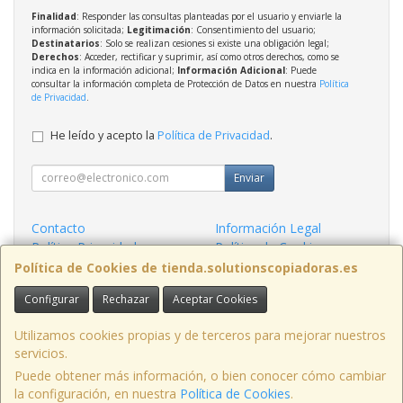
Finalidad
: Responder las consultas planteadas por el usuario y enviarle la
información solicitada;
Legitimación
: Consentimiento del usuario;
Destinatarios
: Solo se realizan cesiones si existe una obligación legal;
Derechos
: Acceder, rectificar y suprimir, así como otros derechos, como se
indica en la información adicional;
Información Adicional
: Puede
consultar la información completa de Protección de Datos en nuestra
Política
de Privacidad
.
He leído y acepto la
Política de Privacidad
.
Enviar
Contacto
Información Legal
Política Privacidad
Política de Cookies
Condiciones de Compra
Formas de Pago
Política de Cookies de tienda.solutionscopiadoras.es
Configurar
Rechazar
Aceptar Cookies
Contacto
info@solutionscopiadoras.es
Utilizamos cookies propias y de terceros para mejorar nuestros
servicios.
Puede obtener más información, o bien conocer cómo cambiar
la configuración, en nuestra
Política de Cookies
.
España. - C.I.F.: B45866688 - Tfno: 630988388