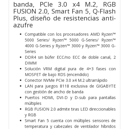
banda, PCIe 3.0 x4 M.2, RGB
FUSION 2.0, Smart Fan 5, Q-Flash
Plus, diseño de resistencias anti-
azufre
Compatible con los procesadores AMD Ryzen™
5000 Series/ Ryzen™ 5000 G-Series/ Ryzen™
4000 G-Series y Ryzen™ 3000 y Ryzen™ 3000 G-
Series
DDR4 sin búfer ECC/no ECC de doble canal, 2
DIMM
Solución VRM digital pura de 4+3 fases con
MOSFET de bajo RDS (encendido)
Conector NVMe PCIe 3.0 x4 M.2 ultrarrápido
LAN para juegos 8118 exclusiva de GIGABYTE
con gestión de ancho de banda
Puertos HDMI, DVI-D y D-sub para pantallas
múltiples
RGB FUSION 2.0 admite tiras LED direccionables
y RGB
Smart Fan 5 cuenta con múltiples sensores de
temperatura y cabezales de ventilador híbridos