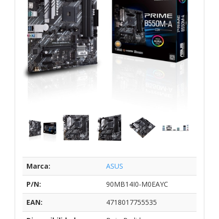
Marca:
ASUS
P/N:
90MB14I0-M0EAYC
EAN:
4718017755535