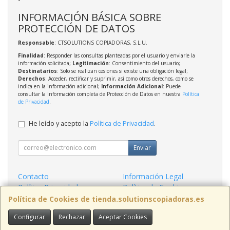
INFORMACIÓN BÁSICA SOBRE
PROTECCIÓN DE DATOS
Responsable
: CTSOLUTIONS COPIADORAS, S.L.U.
Finalidad
: Responder las consultas planteadas por el usuario y enviarle la
información solicitada;
Legitimación
: Consentimiento del usuario;
Destinatarios
: Solo se realizan cesiones si existe una obligación legal;
Derechos
: Acceder, rectificar y suprimir, así como otros derechos, como se
indica en la información adicional;
Información Adicional
: Puede
consultar la información completa de Protección de Datos en nuestra
Política
de Privacidad
.
He leído y acepto la
Política de Privacidad
.
Enviar
Contacto
Información Legal
Política Privacidad
Política de Cookies
Condiciones de Compra
Formas de Pago
Política de Cookies de tienda.solutionscopiadoras.es
Configurar
Rechazar
Aceptar Cookies
Contacto