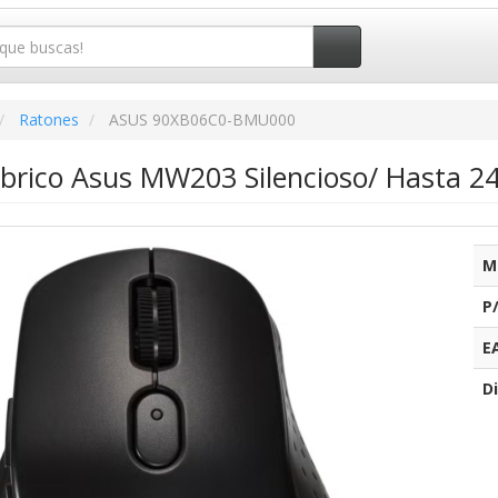
Ratones
ASUS 90XB06C0-BMU000
brico Asus MW203 Silencioso/ Hasta 2
M
P
E
Di