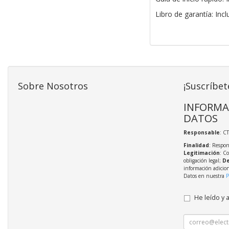
Libro de garantía: Incl
Sobre Nosotros
¡Suscríbet
INFORMA
DATOS
Responsable
: C
Finalidad
: Respon
Legitimación
: C
obligación legal;
De
información adicio
Datos en nuestra
P
He leído y 