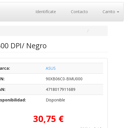
Identifícate
Contacto
Carrito
400 DPI/ Negro
arca:
ASUS
/N:
90XB06C0-BMU000
AN:
4718017911689
sponibilidad:
Disponible
30,75 €