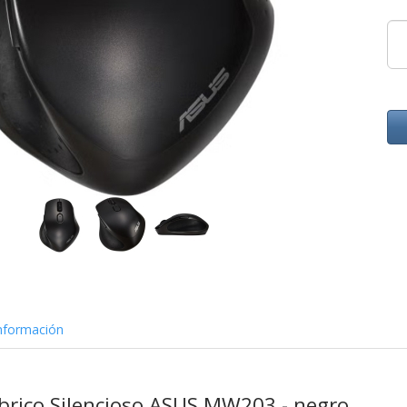
nformación
brico Silencioso ASUS MW203 - negro