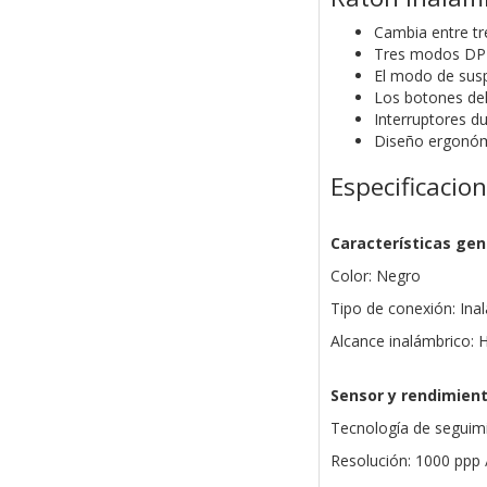
Cambia entre tre
Tres modos DPI 
El modo de susp
Los botones del
Interruptores du
Diseño ergonóm
Especificacio
Características gen
Color: Negro
Tipo de conexión: Ina
Alcance inalámbrico: 
Sensor y rendimien
Tecnología de seguimi
Resolución: 1000 ppp 