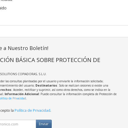
uido
e a Nuestro Boletín!
CIÓN BÁSICA SOBRE PROTECCIÓN DE
TSOLUTIONS COPIADORAS, S.L.U.
der las consultas planteadas por el usuario y enviarle la información solicitada;
onsentimiento del usuario;
Destinatarios
: Solo se realizan cesiones si existe una
rechos
: Acceder, rectificar y suprimir, así como otros derechos, como se indica en la
nal;
Información Adicional
: Puede consultar la información completa de Protección de
olítica de Privacidad
.
acepto la
Política de Privacidad
.
Enviar