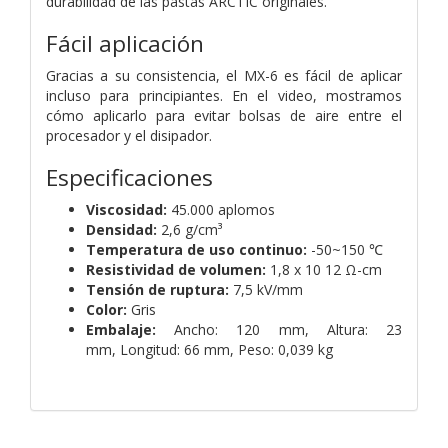
durabilidad de las pastas ARCTIC originales.
Fácil aplicación
Gracias a su consistencia, el MX-6 es fácil de aplicar
incluso para principiantes. En el video, mostramos
cómo aplicarlo para evitar bolsas de aire entre el
procesador y el disipador.
Especificaciones
Viscosidad:
45.000 aplomos
Densidad:
2,6 g/cm³
Temperatura de uso continuo:
-50~150 ℃
Resistividad de volumen:
1,8 x 10 12 Ω-cm
Tensión de ruptura:
7,5 kV/mm
Color:
Gris
Embalaje:
Ancho: 120 mm,
Altura: 23
mm,
Longitud: 66 mm,
Peso: 0,039 kg