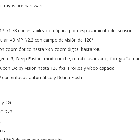
de rayos por hardware
MP f/1.78 con estabilización óptica por desplazamiento del sensor
ular: 48 MP f/2.2 con campo de visión de 120°
on zoom óptico hasta x8 y zoom digital hasta x40
igente 5, Deep Fusion, modo noche, retrato avanzado, fotografía m
K con Dolby Vision hasta 120 fps, ProRes y vídeo espacial
P con enfoque automático y Retina Flash
G y 2G
MO 2x2
6
tura
hip UWB de segunda generación