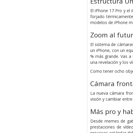
Estructura U
El iPhone 17 Pro y el
forjado térmicamente 
modelos de iPhone más
Zoom al futur
El sistema de cámaras
un iPhone, con un equ
% más grande. Vas a 
una revelación y los v
Como tener ocho objet
Cámara front
La nueva cámara fron
visión y cambiar entre
Más pro y hab
Desde memes de gatos
prestaciones de vídeo
procesos estándar del 