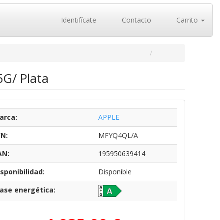
Identifícate
Contacto
Carrito
5G/ Plata
arca:
APPLE
/N:
MFYQ4QL/A
AN:
195950639414
sponibilidad:
Disponible
lase energética: