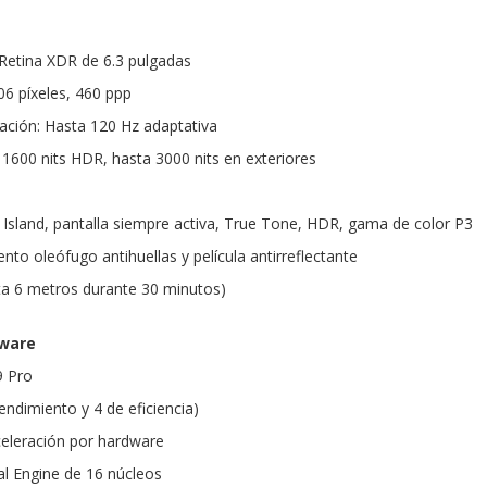
Retina XDR de 6.3 pulgadas
06 píxeles, 460 ppp
zación: Hasta 120 Hz adaptativa
o, 1600 nits HDR, hasta 3000 nits en exteriores
Island, pantalla siempre activa, True Tone, HDR, gama de color P3
nto oleófugo antihuellas y película antirreflectante
sta 6 metros durante 30 minutos)
dware
9 Pro
endimiento y 4 de eficiencia)
eleración por hardware
l Engine de 16 núcleos