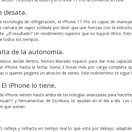
e desata.
 tecnología de refrigeración, el iPhone 17 Pro es capaz de manejar
 cámara de vapor soldada por láser que une fuerzas con la estructur
e. ¿El resultado? Un rendimiento superior que no baja el ritmo. Este
e todos los tiempos.
lta de la autonomía.
ositivos desde dentro, hemos liberado espacio para dar más capacid
n iPhone hasta la fecha: hasta 3 horas más por carga completa qu
tas o quieres pegarte un atracón de series. Este todoterreno te sigue 
.
El iPhone lo tiene.
e iPhone vienen hasta arriba de tecnologías avanzadas para hacerte la
visual11 y Herramientas de Escritura, te ayudan en el día a día. La
n que vuelan.
S refleja y refracta en tiempo real lo que está por debajo, adaptá