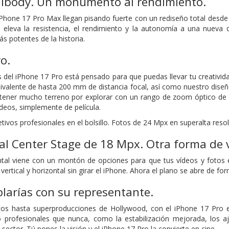
nibody.
Un monumento al rendimiento.
 iPhone 17 Pro Max llegan pisando fuerte con un rediseño total desde
eleva la resistencia, el rendimiento y la autonomía a una nueva d
 potentes de la historia.
o.
 del iPhone 17 Pro está pensado para que puedas llevar tu creativida
ivalente de hasta 200 mm de distancia focal, así como nuestro diseñ
tener mucho terreno por explorar con un rango de zoom óptico de 
ídeos, simplemente de película.
ivos profesionales en el bolsillo. Fotos de 24 Mpx en superalta resol
al Center Stage de 18 Mpx.
Otra forma de v
tal viene con un montón de opciones para que tus vídeos y fotos 
 vertical y horizontal sin girar el iPhone. Ahora el plano se abre de f
larías con su representante.
 hasta superproducciones de Hollywood, con el iPhone 17 Pro es
 profesionales que nunca, como la estabilización mejorada, los aj
sector. Tú pones la visión y el iPhone 17 Pro la convierte en cine.