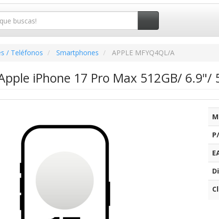
s / Teléfonos
Smartphones
APPLE MFYQ4QL/A
pple iPhone 17 Pro Max 512GB/ 6.9"/ 
M
P
E
Di
C