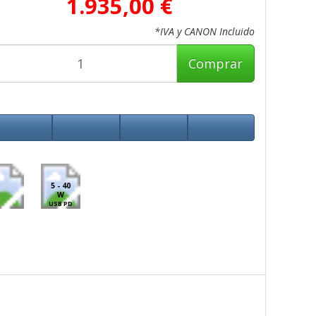
1.935,00 €
*IVA y CANON Incluido
Comprar
5 - 40
W
USB PD