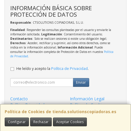
INFORMACIÓN BÁSICA SOBRE
PROTECCIÓN DE DATOS
Responsable
: CTSOLUTIONS COPIADORAS, S.L.U.
Finalidad
: Responder las consultas planteadas por el usuario y enviarle la
información solicitada;
Legitimación
: Consentimiento del usuario;
Destinatarios
: Solo se realizan cesiones si existe una obligación legal;
Derechos
: Acceder, rectificar y suprimir, así como otros derechos, como se
indica en la información adicional;
Información Adicional
: Puede
consultar la información completa de Protección de Datos en nuestra
Política
de Privacidad
.
He leído y acepto la
Política de Privacidad
.
Enviar
Contacto
Información Legal
Política Privacidad
Política de Cookies
Condiciones de Compra
Formas de Pago
Política de Cookies de tienda.solutionscopiadoras.es
Configurar
Rechazar
Aceptar Cookies
Contacto