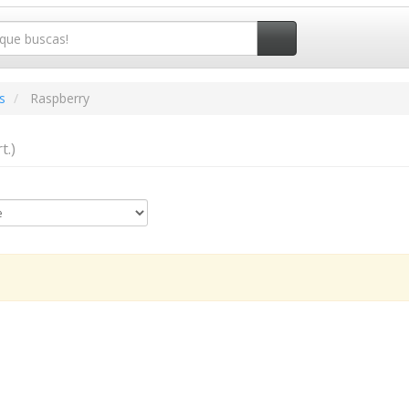
s
Raspberry
t.)