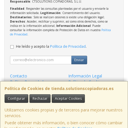
Responsable
: CTSOLUTIONS COPIADORAS, S.L.U.
Finalidad
: Responder las consultas planteadas por el usuario y enviarle la
información solicitada;
Legitimación
: Consentimiento del usuario;
Destinatarios
: Solo se realizan cesiones si existe una obligación legal;
Derechos
: Acceder, rectificar y suprimir, así como otros derechos, como se
indica en la información adicional;
Información Adicional
: Puede
consultar la información completa de Protección de Datos en nuestra
Política
de Privacidad
.
He leído y acepto la
Política de Privacidad
.
Enviar
Contacto
Información Legal
Política Privacidad
Política de Cookies
Condiciones de Compra
Formas de Pago
Política de Cookies de tienda.solutionscopiadoras.es
Configurar
Rechazar
Aceptar Cookies
Contacto
info@solutionscopiadoras.es
Utilizamos cookies propias y de terceros para mejorar nuestros
servicios.
Puede obtener más información, o bien conocer cómo cambiar