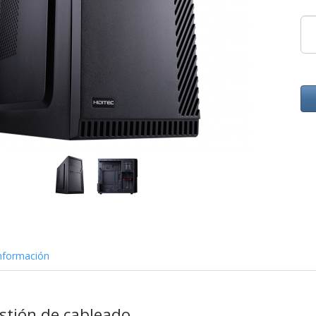
nformación
stión de cableado