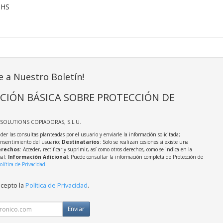
oHS
e a Nuestro Boletín!
CIÓN BÁSICA SOBRE PROTECCIÓN DE
TSOLUTIONS COPIADORAS, S.L.U.
der las consultas planteadas por el usuario y enviarle la información solicitada;
onsentimiento del usuario;
Destinatarios
: Solo se realizan cesiones si existe una
rechos
: Acceder, rectificar y suprimir, así como otros derechos, como se indica en la
nal;
Información Adicional
: Puede consultar la información completa de Protección de
olítica de Privacidad
.
acepto la
Política de Privacidad
.
Enviar