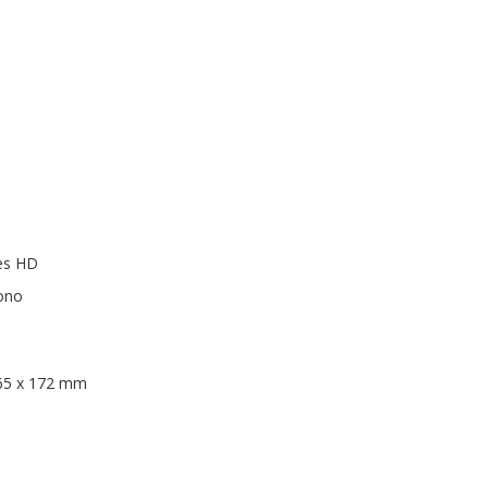
res HD
fono
365 x 172 mm