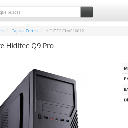
es
Cajas - Torres
HIDITEC CHA010012
e Hiditec Q9 Pro
M
P
E
Di